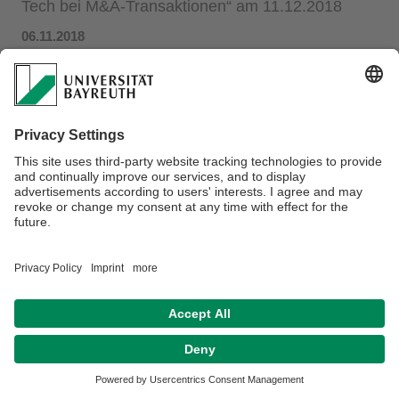
Tech bei M&A-Transaktionen“ am 11.12.2018
06.11.2018
Weitere Informationen finden Sie
hier
.
Datenschutz / Disclaimer
Impressum
Hausordnung
Sitemap
Kontakt
Barrierefreiheitserklärung